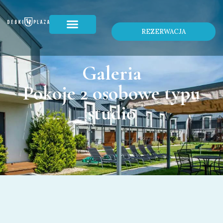
REZERWACJA
Galeria
Pokoje 2 osobowe typu
studio