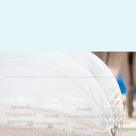
Opis
Galerie
Dane
obiektu
adresowe
Sprawdź
Domki
Dostępność i
Domki
Zapraszamy
wolnostojące
Zarezerwuj
wolnostojące
do kontaktu!
Domki w
✓ Najlepsze
+48 508
Domki w
zabudowie