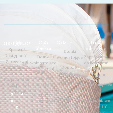
Opis
Galerie
Dane
obiektu
adresowe
Sprawdź
Domki
Dostępność i
Domki
Zapraszamy
wolnostojące
Zarezerwuj
wolnostojące
do kontaktu!
Domki w
✓ Najlepsze
+48 508
Domki w
zabudowie
Ceny
578 000
zabudowie
Bezpośrednio
Apartament
szereg.
info@debkiplaza.
u Nas | ✓ Bez
2 – pokojowy
Prowizji
Apartament
Ul.
Pokoje 2 os.
2 – pokojowy
Południowa
typu studio
8, 84-110
Pokoje 2 os.
Dębk