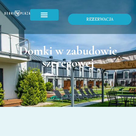
REZERWACJA
Domki w zabudowie
szeregowej