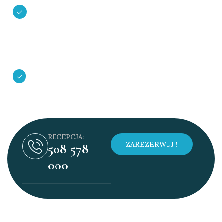
WC
Na Zewnątrz
zadaszony taras z kompletem mebli
wypoczynkowych
RECEPCJA:
ZAREZERWUJ !
508 578
000